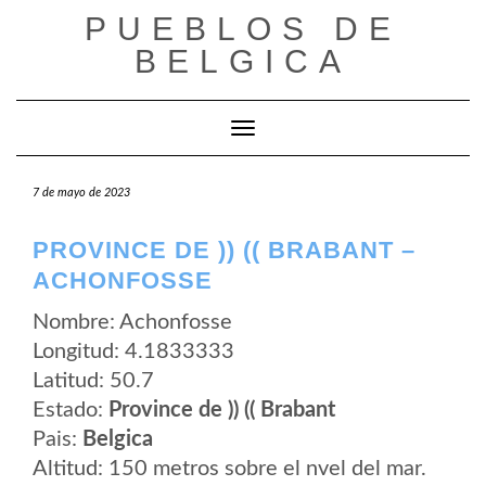
Saltar
PUEBLOS DE
al
contenido
BELGICA
Cambiar modo de navegación
7 de mayo de 2023
PROVINCE DE )) (( BRABANT –
ACHONFOSSE
Nombre: Achonfosse
Longitud: 4.1833333
Latitud: 50.7
Estado:
Province de )) (( Brabant
Pais:
Belgica
Altitud: 150 metros sobre el nvel del mar.