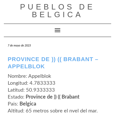
Saltar
PUEBLOS DE
al
contenido
BELGICA
Cambiar modo de navegación
7 de mayo de 2023
PROVINCE DE )) (( BRABANT –
APPELBLOK
Nombre: Appelblok
Longitud: 4.7833333
Latitud: 50.9333333
Estado:
Province de )) (( Brabant
Pais:
Belgica
Altitud: 65 metros sobre el nvel del mar.