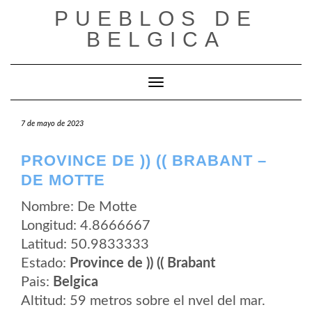
Saltar
PUEBLOS DE
al
contenido
BELGICA
Cambiar modo de navegación
7 de mayo de 2023
PROVINCE DE )) (( BRABANT –
DE MOTTE
Nombre: De Motte
Longitud: 4.8666667
Latitud: 50.9833333
Estado:
Province de )) (( Brabant
Pais:
Belgica
Altitud: 59 metros sobre el nvel del mar.