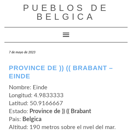
Saltar
PUEBLOS DE
al
contenido
BELGICA
Cambiar modo de navegación
7 de mayo de 2023
PROVINCE DE )) (( BRABANT –
EINDE
Nombre: Einde
Longitud: 4.9833333
Latitud: 50.9166667
Estado:
Province de )) (( Brabant
Pais:
Belgica
Altitud: 190 metros sobre el nvel del mar.