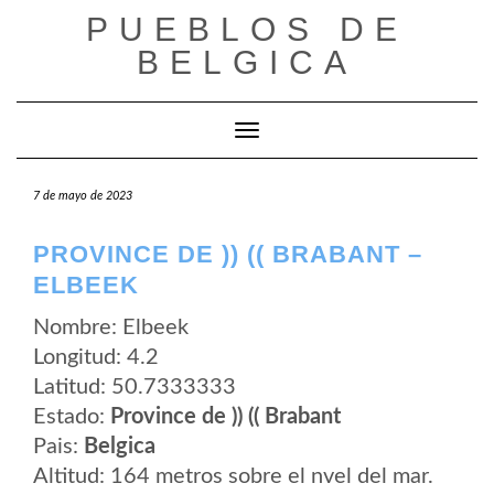
Saltar
PUEBLOS DE
al
contenido
BELGICA
Cambiar modo de navegación
7 de mayo de 2023
PROVINCE DE )) (( BRABANT –
ELBEEK
Nombre: Elbeek
Longitud: 4.2
Latitud: 50.7333333
Estado:
Province de )) (( Brabant
Pais:
Belgica
Altitud: 164 metros sobre el nvel del mar.