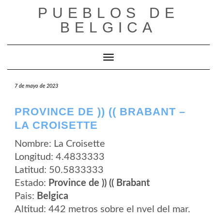
Saltar
PUEBLOS DE
al
contenido
BELGICA
Cambiar modo de navegación
7 de mayo de 2023
PROVINCE DE )) (( BRABANT –
LA CROISETTE
Nombre: La Croisette
Longitud: 4.4833333
Latitud: 50.5833333
Estado:
Province de )) (( Brabant
Pais:
Belgica
Altitud: 442 metros sobre el nvel del mar.