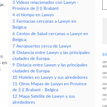
3
Vídeos relacionados con Lawyn -
ar.
Province de )) (( Brabant
4
el tiempo en Lawyn
5
Farmacias cercanas a Lawyn en
Belgica:
6
Centos de Salud cercanas a Lawyn en
Belgica:
7
Aeropuertos cerca de Lawyn
8
Distancia entre Lawyn y las principales
E
es
ciudades de Europa
s en
DE
9
Distacia entre Lawyn y las principales
BÉ
s
ciudades de Europa
DE
10
Hoteles en Lawyn y sus alrededores
CO
11
Otros Mapas de Lawyn en Province
MU
AR
de )) (( Brabant - Belgica
DE
12
Mapa Satelite de Lawyn y sus
LO
alrededores
CA