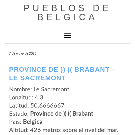
Saltar
PUEBLOS DE
al
contenido
BELGICA
Cambiar modo de navegación
7 de mayo de 2023
PROVINCE DE )) (( BRABANT –
LE SACREMONT
Nombre: Le Sacremont
Longitud: 4.3
Latitud: 50.6666667
Estado:
Province de )) (( Brabant
Pais:
Belgica
Altitud: 426 metros sobre el nvel del mar.