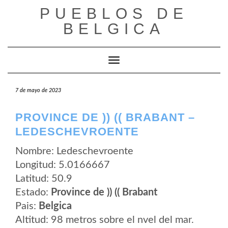
Saltar
PUEBLOS DE
al
contenido
BELGICA
Cambiar modo de navegación
7 de mayo de 2023
PROVINCE DE )) (( BRABANT –
LEDESCHEVROENTE
Nombre: Ledeschevroente
Longitud: 5.0166667
Latitud: 50.9
Estado:
Province de )) (( Brabant
Pais:
Belgica
Altitud: 98 metros sobre el nvel del mar.