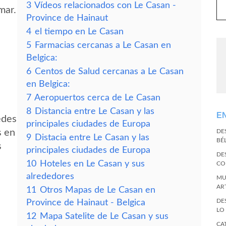
3
Vídeos relacionados con Le Casan -
mar.
Province de Hainaut
4
el tiempo en Le Casan
5
Farmacias cercanas a Le Casan en
Belgica:
6
Centos de Salud cercanas a Le Casan
en Belgica:
7
Aeropuertos cerca de Le Casan
8
Distancia entre Le Casan y las
E
edes
principales ciudades de Europa
s en
DE
9
Distacia entre Le Casan y las
BÉ
s
principales ciudades de Europa
DE
10
Hoteles en Le Casan y sus
CO
alrededores
MU
AR
11
Otros Mapas de Le Casan en
DE
Province de Hainaut - Belgica
LO
12
Mapa Satelite de Le Casan y sus
CA