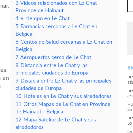
3
Vídeos relacionados con Le Chat -
mar.
Province de Hainaut
4
el tiempo en Le Chat
5
Farmacias cercanas a Le Chat en
Belgica:
6
Centos de Salud cercanas a Le Chat en
Belgica:
7
Aeropuertos cerca de Le Chat
8
Distancia entre Le Chat y las
E
des
principales ciudades de Europa
s en
DE
9
Distacia entre Le Chat y las principales
BÉ
s
ciudades de Europa
DE
10
Hoteles en Le Chat y sus alrededores
CO
11
Otros Mapas de Le Chat en Province
MU
AR
de Hainaut - Belgica
DE
12
Mapa Satelite de Le Chat y sus
LO
alrededores
CA