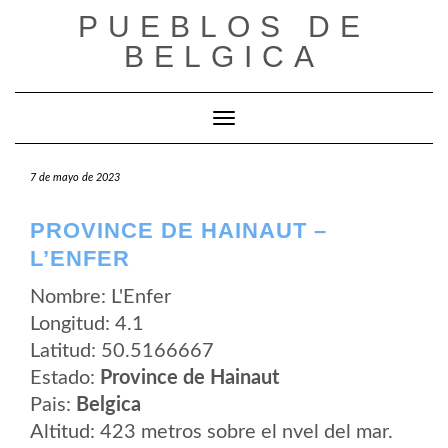
Saltar
PUEBLOS DE
al
contenido
BELGICA
Cambiar modo de navegación
7 de mayo de 2023
PROVINCE DE HAINAUT –
L’ENFER
Nombre: L'Enfer
Longitud: 4.1
Latitud: 50.5166667
Estado:
Province de Hainaut
Pais:
Belgica
Altitud: 423 metros sobre el nvel del mar.