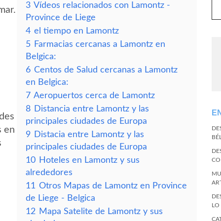
3
Vídeos relacionados con Lamontz -
mar.
Province de Liege
4
el tiempo en Lamontz
5
Farmacias cercanas a Lamontz en
Belgica:
6
Centos de Salud cercanas a Lamontz
en Belgica:
7
Aeropuertos cerca de Lamontz
8
Distancia entre Lamontz y las
E
edes
principales ciudades de Europa
s en
DE
9
Distacia entre Lamontz y las
BÉ
s
principales ciudades de Europa
DE
10
Hoteles en Lamontz y sus
CO
alrededores
MU
AR
11
Otros Mapas de Lamontz en Province
DE
de Liege - Belgica
LO
12
Mapa Satelite de Lamontz y sus
CA