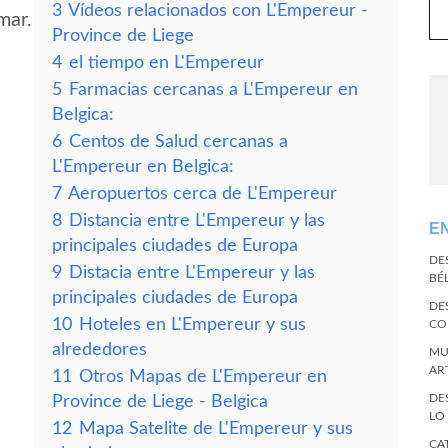
3
Vídeos relacionados con L'Empereur -
mar.
Province de Liege
4
el tiempo en L'Empereur
5
Farmacias cercanas a L'Empereur en
Belgica:
6
Centos de Salud cercanas a
L'Empereur en Belgica:
7
Aeropuertos cerca de L'Empereur
8
Distancia entre L'Empereur y las
E
principales ciudades de Europa
DE
9
Distacia entre L'Empereur y las
BÉ
principales ciudades de Europa
DE
10
Hoteles en L'Empereur y sus
CO
alrededores
MU
AR
11
Otros Mapas de L'Empereur en
DE
Province de Liege - Belgica
LO
12
Mapa Satelite de L'Empereur y sus
CA