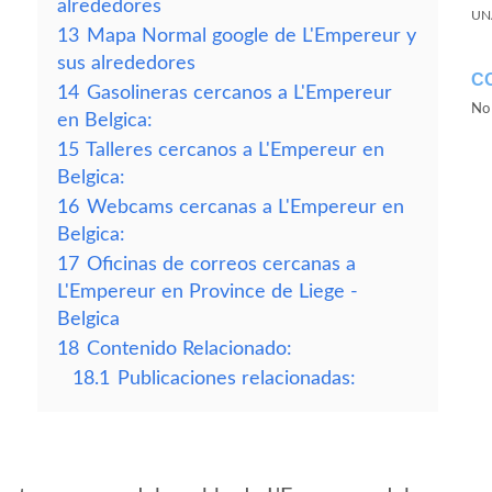
alrededores
UN
13
Mapa Normal google de L'Empereur y
sus alrededores
C
14
Gasolineras cercanos a L'Empereur
No 
en Belgica:
15
Talleres cercanos a L'Empereur en
Belgica:
16
Webcams cercanas a L'Empereur en
Belgica:
17
Oficinas de correos cercanas a
L'Empereur en Province de Liege -
Belgica
18
Contenido Relacionado:
18.1
Publicaciones relacionadas: