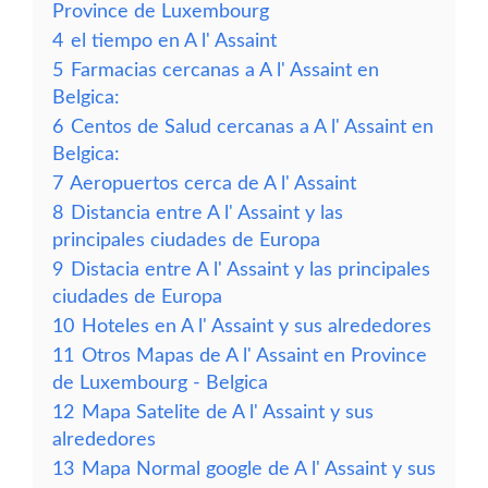
Province de Luxembourg
4
el tiempo en A l' Assaint
5
Farmacias cercanas a A l' Assaint en
Belgica:
6
Centos de Salud cercanas a A l' Assaint en
Belgica:
7
Aeropuertos cerca de A l' Assaint
8
Distancia entre A l' Assaint y las
principales ciudades de Europa
9
Distacia entre A l' Assaint y las principales
ciudades de Europa
10
Hoteles en A l' Assaint y sus alrededores
11
Otros Mapas de A l' Assaint en Province
de Luxembourg - Belgica
12
Mapa Satelite de A l' Assaint y sus
alrededores
13
Mapa Normal google de A l' Assaint y sus