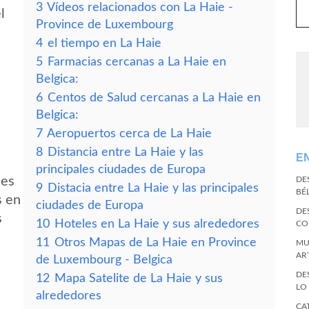
3
Vídeos relacionados con La Haie -
l
Province de Luxembourg
4
el tiempo en La Haie
5
Farmacias cercanas a La Haie en
Belgica:
6
Centos de Salud cercanas a La Haie en
Belgica:
7
Aeropuertos cerca de La Haie
8
Distancia entre La Haie y las
E
principales ciudades de Europa
des
DE
9
Distacia entre La Haie y las principales
BÉ
s en
ciudades de Europa
DE
s
10
Hoteles en La Haie y sus alrededores
CO
11
Otros Mapas de La Haie en Province
MU
AR
de Luxembourg - Belgica
DE
12
Mapa Satelite de La Haie y sus
LO
alrededores
CA