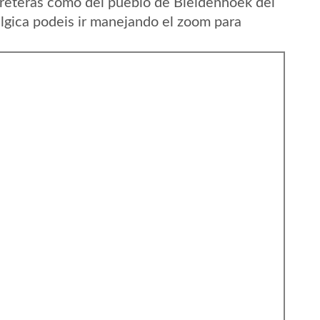
reteras como del pueblo de Bleidenhoek del
gica podeis ir manejando el zoom para