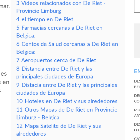
3
Vídeos relacionados con De Riet -
mar.
Provincie Limburg
4
el tiempo en De Riet
5
Farmacias cercanas a De Riet en
Belgica:
6
Centos de Salud cercanas a De Riet en
Belgica:
7
Aeropuertos cerca de De Riet
8
Distancia entre De Riet y las
E
des
principales ciudades de Europa
s en
DE
9
Distacia entre De Riet y las principales
BÉ
s
ciudades de Europa
DE
10
Hoteles en De Riet y sus alrededores
CO
11
Otros Mapas de De Riet en Provincie
MU
AR
Limburg - Belgica
DE
12
Mapa Satelite de De Riet y sus
LO
alrededores
CA