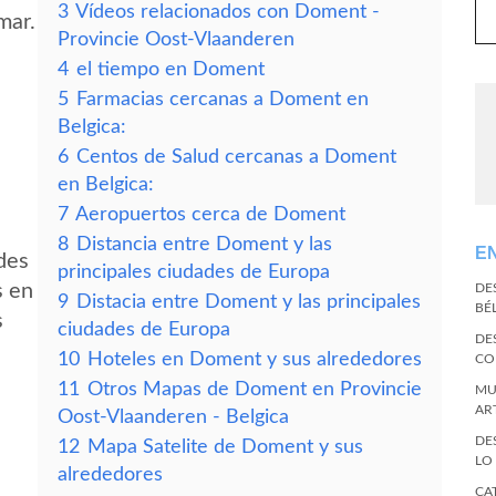
3
Vídeos relacionados con Doment -
mar.
Provincie Oost-Vlaanderen
4
el tiempo en Doment
5
Farmacias cercanas a Doment en
Belgica:
6
Centos de Salud cercanas a Doment
en Belgica:
7
Aeropuertos cerca de Doment
8
Distancia entre Doment y las
E
des
principales ciudades de Europa
s en
DE
9
Distacia entre Doment y las principales
BÉ
s
ciudades de Europa
DE
10
Hoteles en Doment y sus alrededores
CO
11
Otros Mapas de Doment en Provincie
MU
AR
Oost-Vlaanderen - Belgica
DE
12
Mapa Satelite de Doment y sus
LO
alrededores
CA